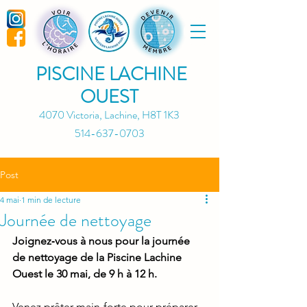
PISCINE LACHINE
OUEST
4070 Victoria, Lachine, H8T 1K3
514-637-0703
Post
4 mai
1 min de lecture
Journée de nettoyage
Joignez‑vous à nous pour la journée 
de nettoyage de la Piscine Lachine 
Ouest le 30 mai, de 9 h à 12 h.
Venez prêter main‑forte pour préparer 