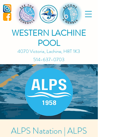
WESTERN LACHINE
POOL
4070 Victoria, Lachine, H8T 1K3
514-637-0703
ALPS Natation | ALPS