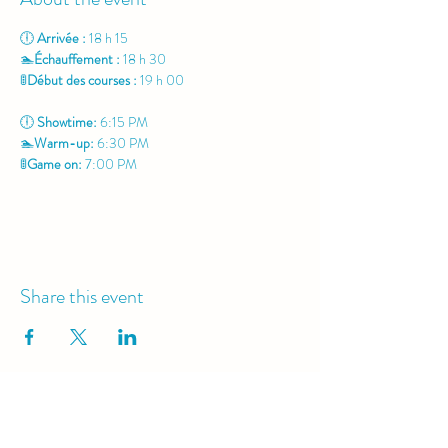
🕕 
Arrivée :
 18 h 15
🏊
Échauffement : 
18 h 30
🚦
Début des courses : 
19 h 00
🕕 
Showtime:
 6:15 PM
🏊
Warm-up: 
6:30 PM
🚦
Game on: 
7:00 PM
Share this event
Contact Us