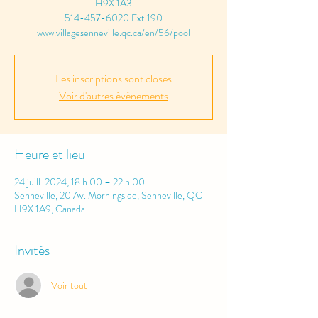
H9X 1A3
514-457-6020 Ext.190
www.villagesenneville.qc.ca/en/56/pool
Les inscriptions sont closes
Voir d'autres événements
Heure et lieu
24 juill. 2024, 18 h 00 – 22 h 00
Senneville, 20 Av. Morningside, Senneville, QC
H9X 1A9, Canada
Invités
Voir tout