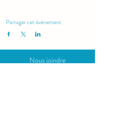
Partager cet événement
Nous joindre
4070 Victoria, Lachine, H8T 1K3
info@piscinelachineouest.com​
514-637-0703