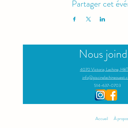
Partager cet év
Nous joind
4070 Victoria, Lachine, H8T
info@piscinelachineouest.c
514-637-0703
Accueil
À propo