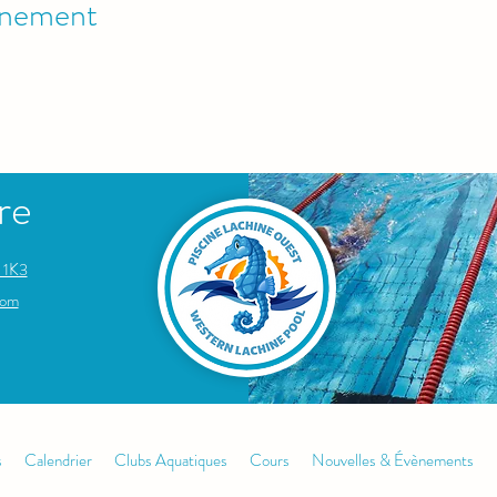
énement
re
 1K3
om​
s
Calendrier
Clubs Aquatiques
Cours
Nouvelles & Évènements