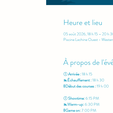
Heure et lieu
05 août 2026, 18 h 15 – 20 h 3
Piscine Lachine Ouest - Weste
À propos de l'é
🕕 
Arrivée :
 18 h 15
🏊
Échauffement : 
18 h 30
🚦
Début des courses : 
19 h 00
🕕 
Showtime:
 6:15 PM
🏊
Warm-up: 
6:30 PM
🚦
Game on: 
7:00 PM