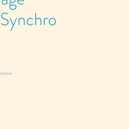
 Synchro
Lachine