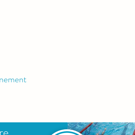
énement
re