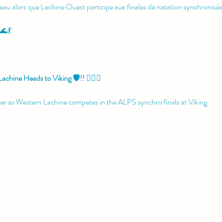
’eau alors que Lachine Ouest participe aux finales de natation synchronisée
🌊💃
hine Heads to Viking 🛡️!! 🏊‍♀️✨
er as Western Lachine competes in the ALPS synchro finals at Viking.