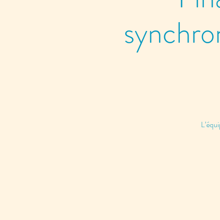
synchro
L’équi