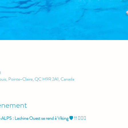
0
Louis, Pointe-Claire, QC H9R 2A1, Canada
vénement
ALPS : Lachine Ouest se rend à Viking 🛡️ !! 🏊‍♀️✨