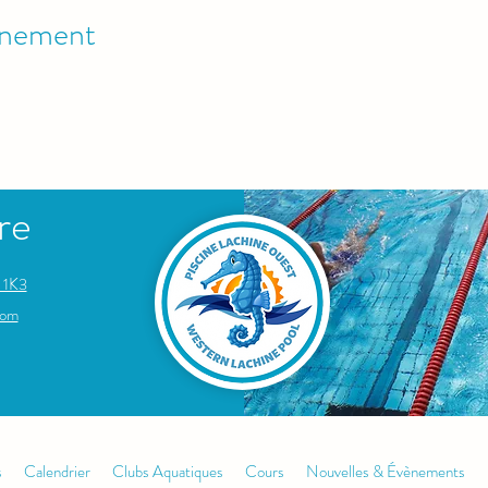
énement
re
 1K3
om​
s
Calendrier
Clubs Aquatiques
Cours
Nouvelles & Évènements