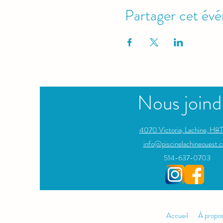
Partager cet év
Nous joind
4070 Victoria, Lachine, H8T
info@piscinelachineouest.c
514-637-0703
Accueil
À propo