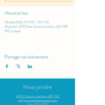
Heure et lieu
26 août 2024, 17 h 00 – 20 h 00
Montréal, 4070 Rue Victoria, Lachine, QC H8T
1K3, Canada
Partager cet événement
Nous joindre
4070 Victoria, Lachine, H8T 1K3
info@piscinelachineouest.com​
514-637-0703